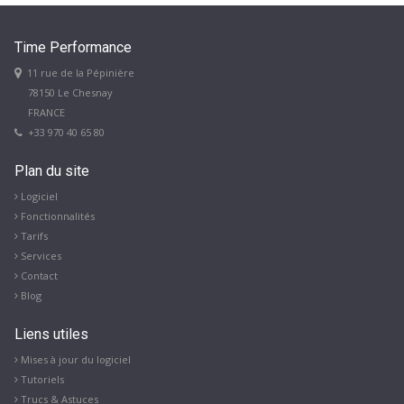
Time
Performance
11 rue de la Pépinière
78150 Le Chesnay
FRANCE
+33 970 40 65 80
Plan
du site
Logiciel
Fonctionnalités
Tarifs
Services
Contact
Blog
Liens
utiles
Mises à jour du logiciel
Tutoriels
Trucs & Astuces