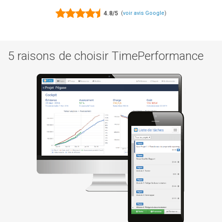
4.8/5
(
voir avis Google
)
5 raisons de choisir TimePerformance